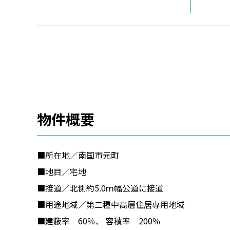
物件概要
■所在地／南国市元町
■地目／宅地
■接道／北側約5.0ｍ幅公道に接道
■用途地域／第二種中高層住居専用地域
■建蔽率 60％、 容積率 200％