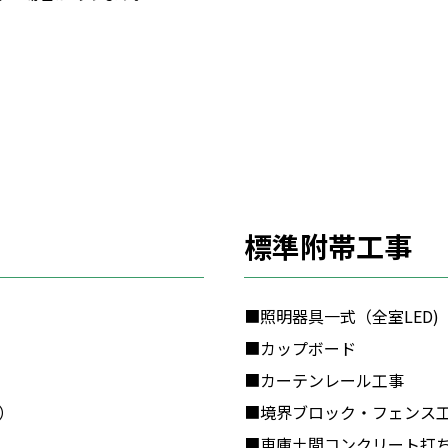
標準附帯工事
■照明器具一式（全室LED)
■カップボード
■カーテンレール工事
）
■境界ブロック・フェンス
■車庫土間コンクリート打