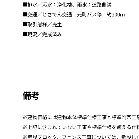
■排水／汚水：浄化槽、雨水：道路側溝
■交通／とさでん交通 元町バス停 約200ｍ
■取引態様／売主
■現況／完成済み
備考
※建物価格には建物本体標準仕様工事と標準附帯工
※上記に含まれていない工事や標準仕様を超える仕
※境界ブロック、フェンス工事については、新設し