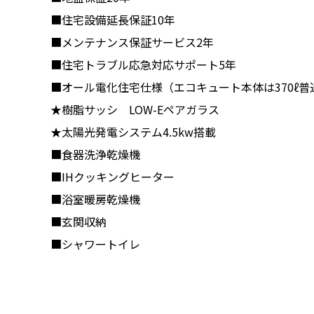
■住宅設備延長保証10年
■メンテナンス保証サービス2年
■住宅トラブル応急対応サポート5年
■オール電化住宅仕様（エコキュート本体は370ℓ
★樹脂サッシ LOW-Eペアガラス
★太陽光発電システム4.5kw搭載
■食器洗浄乾燥機
■IHクッキングヒーター
■浴室暖房乾燥機
■玄関収納
■シャワートイレ